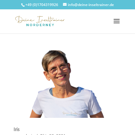
+49 (0)1704319926
info@deine-inseltrainer.de
Iris