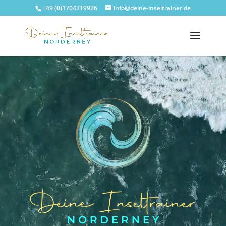
+49 (0)1704319926
info@deine-inseltrainer.de
Video-
Player